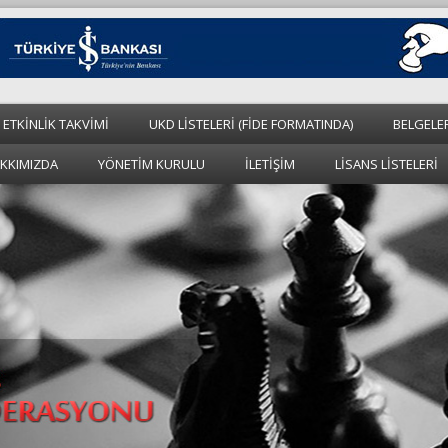
 ETKİNLİK TAKVİMİ
UKD LİSTELERİ (FİDE FORMATINDA)
BELGELE
KKIMIZDA
YÖNETİM KURULU
İLETİŞİM
LİSANS LİSTELERİ