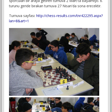
sporcuları bir araya getiren turnuva 2 Mart'ta başlamıştı. 6.
turunu geride bırakan turnuva 27 Nisan'da sona erecektir.
Turnuva sayfası:
http://chess-results.com/tnr422295.aspx?
lan=8&art=1