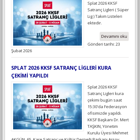
Splat 2026 KKSF
Satranç Ligleri ( Süper
Lig ) Takım Listeleri
ektedir.
Devamını oku
Gönderi tarihi: 23
Şubat 2026
SPLAT 2026 KKSF SATRANÇ LİGLERİ KURA
ÇEKİMİ YAPILDI
Splat 2026 KKSF
Satranç Ligleri kura
çekimi bugün saat
15:30'da Federasyon
ofisimizde yapıldı.
KKSF Başkanı Dr. Mert
TAŞKIN, Yönetim
Kurulu Üyesi Mehmet
AKGÜN, 65. Kare Satranç ve Kültür Derneği Başkanı Arsoy