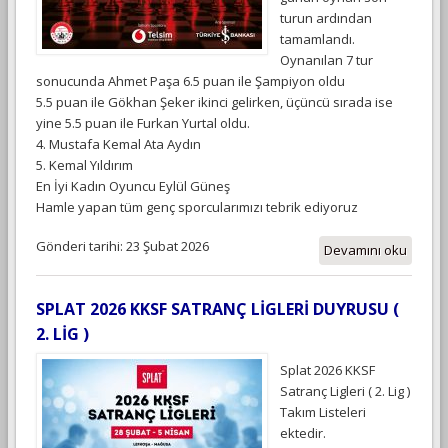
turun ardından
tamamlandı.
Oynanılan 7 tur
sonucunda Ahmet Paşa 6.5 puan ile Şampiyon oldu
5.5 puan ile Gökhan Şeker ikinci gelirken, üçüncü sırada ise
yine 5.5 puan ile Furkan Yurtal oldu.
4. Mustafa Kemal Ata Aydın
5. Kemal Yıldırım
En İyi Kadın Oyuncu Eylül Güneş
Hamle yapan tüm genç sporcularımızı tebrik ediyoruz
Gönderi tarihi: 23 Şubat 2026
Devamını oku
SPLAT 2026 KKSF SATRANÇ LİGLERİ DUYRUSU (
2. LİG )
Splat 2026 KKSF
Satranç Ligleri ( 2. Lig )
Takım Listeleri
ektedir.