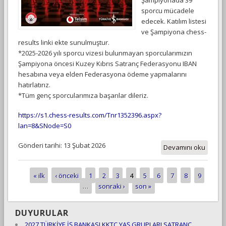
sporcu mücadele
edecek. Katılım listesi
ve Şampiyona chess-
results linki ekte sunulmuştur.
*2025-2026 yılı sporcu vizesi bulunmayan sporcularımızın
Şampiyona öncesi Kuzey Kıbrıs Satranç Federasyonu IBAN
hesabına veya elden Federasyona ödeme yapmalarını
hatırlatırız.
*Tüm genç sporcularımıza başarılar dileriz.
https://s1.chess-results.com/Tnr1352396.aspx?
lan=8&SNode=S0
Gönderi tarihi: 13 Şubat 2026
Devamını oku
« ilk
‹ önceki
1
2
3
4
5
6
7
8
9
Sayfalar
…
sonraki ›
son »
DUYURULAR
2027 TÜRKİYE İŞ BANKASI KKTC YAŞ GRUPLARI SATRANÇ