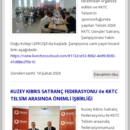
tarafından organize
edilen ve KKTC
Telsim'in
sponsorluğunda
yapılan Telsim 2026
KKTC Gençler Satranç
Şampiyonası Yakın
Doğu Koleji/ LEFKOŞA'da başladı. Şampiyona canlı yayın board
linki aşağıdadır.
https://view.livechesscloud.com/#1132ce53-8062-4e89-8365-
41d88e2f5b10
Gönderi tarihi: 14 Şubat 2026
Devamını oku
KUZEY KIBRIS SATRANÇ FEDERASYONU ile KKTC
TELSİM ARASINDA ÖNEMLİ İŞBİRLİĞİ
Kuzey Kıbrıs Satranç
Federasyonu ile KKTC
Telsim arasında,
federasyonumuza