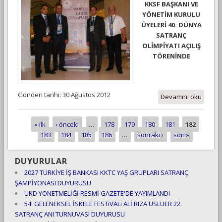
KKSF BAŞKANI VE
YÖNETİM KURULU
ÜYELERİ 40. DÜNYA
SATRANÇ
OLİMPİYATI AÇILIŞ
TÖRENİNDE
Gönderi tarihi: 30 Ağustos 2012
Devamını oku
« ilk
‹ önceki
…
178
179
180
181
182
Sayfalar
183
184
185
186
…
sonraki ›
son »
DUYURULAR
2027 TÜRKİYE İŞ BANKASI KKTC YAŞ GRUPLARI SATRANÇ
ŞAMPİYONASI DUYURUSU
UKD YÖNETMELİĞİ RESMİ GAZETE'DE YAYIMLANDI
54. GELENEKSEL İSKELE FESTiVALi ALİ RIZA USLUER 22.
SATRANÇ ANI TURNUVASI DUYURUSU