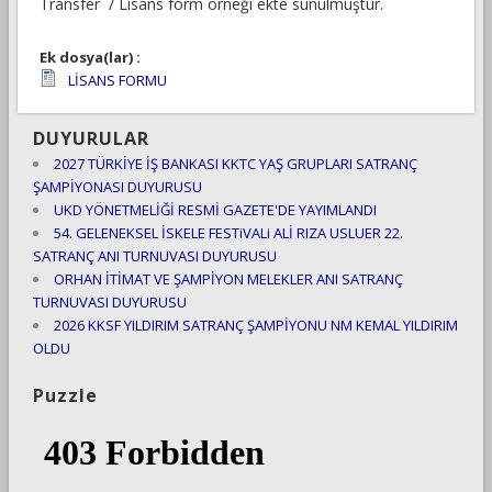
Transfer / Lisans form örneği ekte sunulmuştur.
Ek dosya(lar) :
LİSANS FORMU
DUYURULAR
2027 TÜRKİYE İŞ BANKASI KKTC YAŞ GRUPLARI SATRANÇ
ŞAMPİYONASI DUYURUSU
UKD YÖNETMELİĞİ RESMİ GAZETE'DE YAYIMLANDI
54. GELENEKSEL İSKELE FESTiVALi ALİ RIZA USLUER 22.
SATRANÇ ANI TURNUVASI DUYURUSU
ORHAN İTİMAT VE ŞAMPİYON MELEKLER ANI SATRANÇ
TURNUVASI DUYURUSU
2026 KKSF YILDIRIM SATRANÇ ŞAMPİYONU NM KEMAL YILDIRIM
OLDU
Puzzle