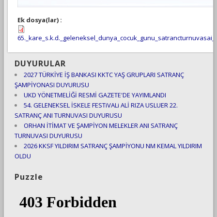
Ek dosya(lar) :
65._kare_s.k.d._geleneksel_dunya_cocuk_gunu_satrancturnuvasai_
DUYURULAR
2027 TÜRKİYE İŞ BANKASI KKTC YAŞ GRUPLARI SATRANÇ
ŞAMPİYONASI DUYURUSU
UKD YÖNETMELİĞİ RESMİ GAZETE'DE YAYIMLANDI
54. GELENEKSEL İSKELE FESTiVALi ALİ RIZA USLUER 22.
SATRANÇ ANI TURNUVASI DUYURUSU
ORHAN İTİMAT VE ŞAMPİYON MELEKLER ANI SATRANÇ
TURNUVASI DUYURUSU
2026 KKSF YILDIRIM SATRANÇ ŞAMPİYONU NM KEMAL YILDIRIM
OLDU
Puzzle