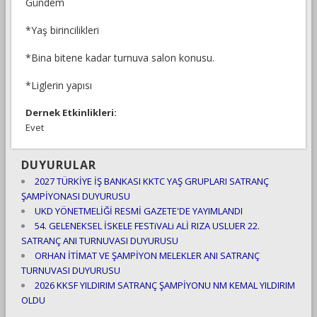
Gündem
*Yaş birincilikleri
*Bina bitene kadar turnuva salon konusu.
*Liglerin yapısı
Dernek Etkinlikleri:
Evet
DUYURULAR
2027 TÜRKİYE İŞ BANKASI KKTC YAŞ GRUPLARI SATRANÇ
ŞAMPİYONASI DUYURUSU
UKD YÖNETMELİĞİ RESMİ GAZETE'DE YAYIMLANDI
54. GELENEKSEL İSKELE FESTiVALi ALİ RIZA USLUER 22.
SATRANÇ ANI TURNUVASI DUYURUSU
ORHAN İTİMAT VE ŞAMPİYON MELEKLER ANI SATRANÇ
TURNUVASI DUYURUSU
2026 KKSF YILDIRIM SATRANÇ ŞAMPİYONU NM KEMAL YILDIRIM
OLDU