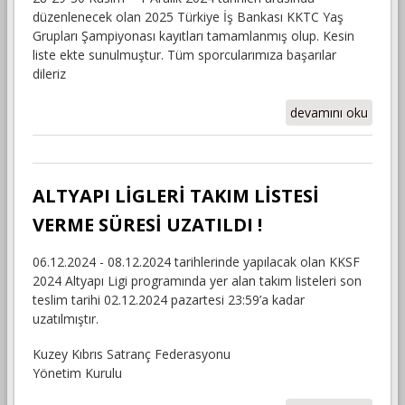
düzenlenecek olan 2025 Türkiye İş Bankası KKTC Yaş
Grupları Şampiyonası kayıtları tamamlanmış olup. Kesin
liste ekte sunulmuştur. Tüm sporcularımıza başarılar
dileriz
2025 TÜRKİYE İŞ
devamını oku
BANKASI KKTC
YAŞ GRUPLARI
SATRANÇ
ŞAMPİYONASI
ALTYAPI LİGLERİ TAKIM LİSTESİ
KAYITLARI
VERME SÜRESİ UZATILDI !
TAMAMLANDI !
hakkında
06.12.2024 - 08.12.2024 tarihlerinde yapılacak olan KKSF
2024 Altyapı Ligi programında yer alan takım listeleri son
teslim tarihi 02.12.2024 pazartesi 23:59’a kadar
uzatılmıştır.
Kuzey Kıbrıs Satranç Federasyonu
Yönetim Kurulu