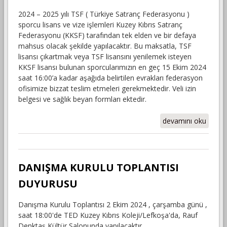
2024 – 2025 yılı TSF ( Türkiye Satranç Federasyonu )
sporcu lisans ve vize işlemleri Kuzey Kıbrıs Satranç
Federasyonu (KKSF) tarafından tek elden ve bir defaya
mahsus olacak şekilde yapılacaktır. Bu maksatla, TSF
lisansı çıkartmak veya TSF lisansını yenilemek isteyen
KKSF lisansı bulunan sporcularımızın en geç 15 Ekim 2024
saat 16:00’a kadar aşağıda belirtilen evrakları federasyon
ofisimize bizzat teslim etmeleri gerekmektedir. Veli izin
belgesi ve sağlık beyan formları ektedir.
2024-2025
devamını oku
DÖNEMİ TSF (
Türkiye Satranç
Federasyonu)
LİSANS
DANIŞMA KURULU TOPLANTISI
YENİLEME ve
DUYURUSU
YENİ LİSANS
İŞLEMLERİ
Danışma Kurulu Toplantısı ​2​ Ekim 2024 , çarşamba günü ,
DUYURUSU
saat 18:00'de TED Kuzey Kıbrıs Koleji/Lefkoşa'da, Rauf
hakkında
Denktaş Kültür Salonunda yapılacaktır.