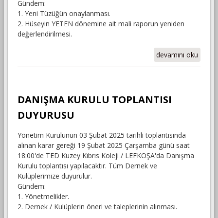
Gündem:
1. Yeni Tüzüğün onaylanması.
2. Hüseyin YETEN dönemine ait mali raporun yeniden
değerlendirilmesi.
GENEL KURUL
devamını oku
DUYURUSU
hakkında
DANIŞMA KURULU TOPLANTISI
DUYURUSU
Yönetim Kurulunun 03 Şubat 2025 tarihli toplantısında
alınan karar gereği 19 Şubat 2025 Çarşamba günü saat
18:00'de TED Kuzey Kıbrıs Koleji / LEFKOŞA'da Danışma
Kurulu toplantısı yapılacaktır. Tüm Dernek ve
Kulüplerimize duyurulur.
Gündem:
1. Yönetmelikler.
2. Dernek / Kulüplerin öneri ve taleplerinin alınması.