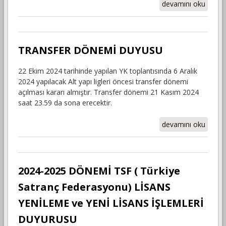
ALTYAPI LİGLERİ
devamını oku
TAKIM LİSTESİ
VERME SÜRESİ
UZATILDI !
hakkında
TRANSFER DÖNEMİ DUYUSU
22 Ekim 2024 tarihinde yapılan YK toplantısında 6 Aralık
2024 yapılacak Alt yapı ligleri öncesi transfer dönemi
açılması kararı almıştır. Transfer dönemi 21 Kasım 2024
saat 23.59 da sona erecektir.
TRANSFER
devamını oku
DÖNEMİ DUYUSU
hakkında
2024-2025 DÖNEMİ TSF ( Türkiye
Satranç Federasyonu) LİSANS
YENİLEME ve YENİ LİSANS İŞLEMLERİ
DUYURUSU