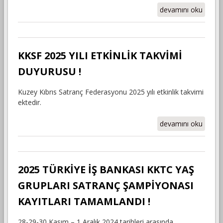
DANIŞMA
devamını oku
KURULU
TOPLANTISI
DUYURUSU
hakkında
KKSF 2025 YILI ETKİNLİK TAKVİMİ
DUYURUSU !
Kuzey Kıbrıs Satranç Federasyonu 2025 yılı etkinlik takvimi
ektedir.
KKSF 2025 YILI
devamını oku
ETKİNLİK
TAKVİMİ
DUYURUSU !
hakkında
2025 TÜRKİYE İŞ BANKASI KKTC YAŞ
GRUPLARI SATRANÇ ŞAMPİYONASI
KAYITLARI TAMAMLANDI !
28-29-30 Kasım – 1 Aralık 2024 tarihleri arasında