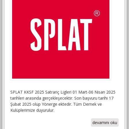
SPLAT KKSF 2025 Satranç Ligleri 01 Mart-06 Nisan 2025
tarihleri arasında gerçekleşecektir. Son başvuru tarihi 17
Şubat 2025 olup Yönerge ektedir. Tüm Dernek ve
Kulüplerimize duyurulur.
SPLAT KKSF 2025
devamını oku
SATRANÇ LİGLERİ