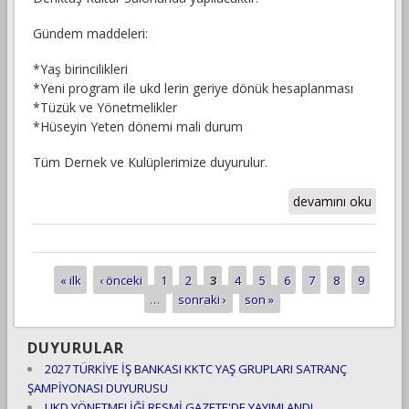
Gündem maddeleri:
​*Yaş birincilikleri
​*Yeni program ile ukd lerin geriye dönük hesaplanması
​*Tüzük ve Yönetmelikler
​*Hüseyin Yeten dönemi mali durum
Tüm Dernek ve Kulüplerimize duyurulur.
DANIŞMA
devamını oku
KURULU
TOPLANTISI
DUYURUSU
hakkında
« ilk
‹ önceki
1
2
3
4
5
6
7
8
9
Sayfalar
…
sonraki ›
son »
DUYURULAR
2027 TÜRKİYE İŞ BANKASI KKTC YAŞ GRUPLARI SATRANÇ
ŞAMPİYONASI DUYURUSU
UKD YÖNETMELİĞİ RESMİ GAZETE'DE YAYIMLANDI